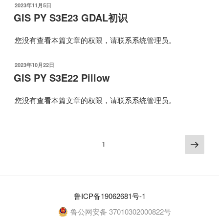
发
2023年11月5日
布
GIS PY S3E23 GDAL初识
于
您没有查看本篇文章的权限，请联系系统管理员。
发
2023年10月22日
布
GIS PY S3E22 Pillow
于
您没有查看本篇文章的权限，请联系系统管理员。
文
下
页
1
一
章
页
分
页
鲁ICP备19062681号-1
鲁公网安备 37010302000822号