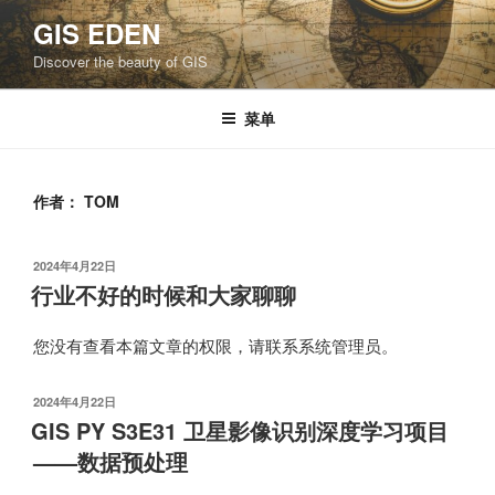
跳
GIS EDEN
至
Discover the beauty of GIS
内
容
菜单
作者：
TOM
发
2024年4月22日
布
行业不好的时候和大家聊聊
于
您没有查看本篇文章的权限，请联系系统管理员。
发
2024年4月22日
布
GIS PY S3E31 卫星影像识别深度学习项目
于
——数据预处理