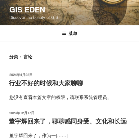
跳
GIS EDEN
至
Discover the beauty of GIS
内
容
菜单
分类：
言论
发
2024年4月22日
布
行业不好的时候和大家聊聊
于
您没有查看本篇文章的权限，请联系系统管理员。
发
2023年12月17日
布
董宇辉回来了，聊聊感同身受、文化和长远
于
董宇辉回来了，作为一[……]