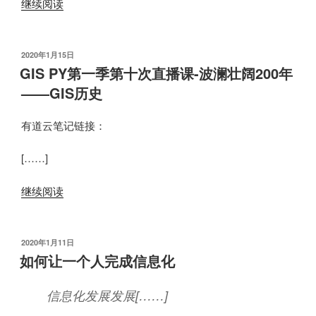
继续阅读
发
2020年1月15日
布
GIS PY第一季第十次直播课-波澜壮阔200年
于
——GIS历史
有道云笔记链接：
[……]
继续阅读
发
2020年1月11日
布
如何让一个人完成信息化
于
信息化发展发展[……]