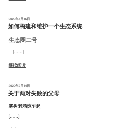
发
2020年7月16日
布
如何构建和维护一个生态系统
于
生态圈二号
[……]
继续阅读
发
2020年2月14日
布
关于两对失败的父母
于
寒树老鸦惊乍起
[……]